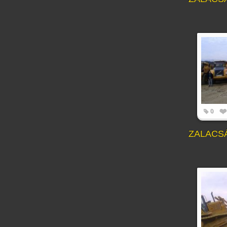
0
ZALACS