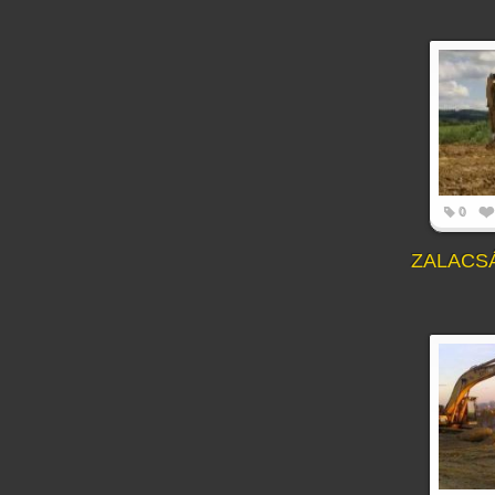
0
ZALACS